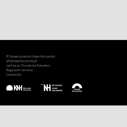
© Stowarzyszenie Nowe Horyzonty
aff@nowehoryzonty.pl
realizacja:
Pracownia Pakamera
Regulamin serwisu ›
Ciasteczka