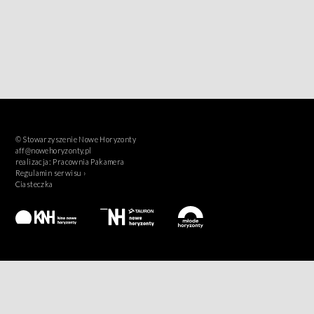
© Stowarzyszenie Nowe Horyzonty
aff@nowehoryzonty.pl
realizacja:
Pracownia Pakamera
Regulamin serwisu ›
Ciasteczka