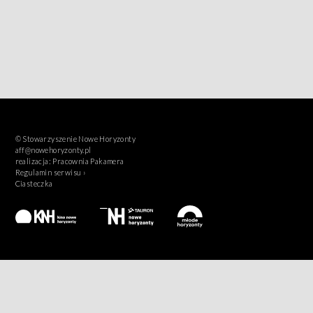
© Stowarzyszenie Nowe Horyzonty
aff@nowehoryzonty.pl
realizacja:
Pracownia Pakamera
Regulamin serwisu ›
Ciasteczka