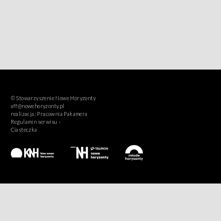
© Stowarzyszenie Nowe Horyzonty
aff@nowehoryzonty.pl
realizacja:
Pracownia Pakamera
Regulamin serwisu ›
Ciasteczka