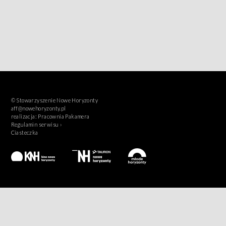
© Stowarzyszenie Nowe Horyzonty
aff@nowehoryzonty.pl
realizacja:
Pracownia Pakamera
Regulamin serwisu ›
Ciasteczka