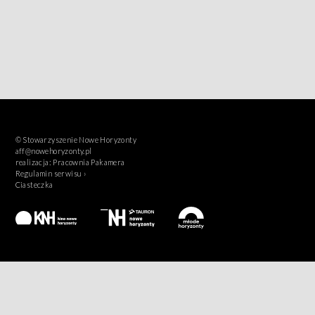
© Stowarzyszenie Nowe Horyzonty
aff@nowehoryzonty.pl
realizacja:
Pracownia Pakamera
Regulamin serwisu ›
Ciasteczka