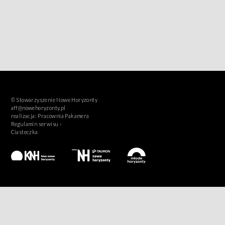
© Stowarzyszenie Nowe Horyzonty
aff@nowehoryzonty.pl
realizacja:
Pracownia Pakamera
Regulamin serwisu ›
Ciasteczka