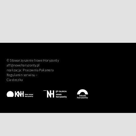
© Stowarzyszenie Nowe Horyzonty
aff@nowehoryzonty.pl
realizacja:
Pracownia Pakamera
Regulamin serwisu ›
Ciasteczka