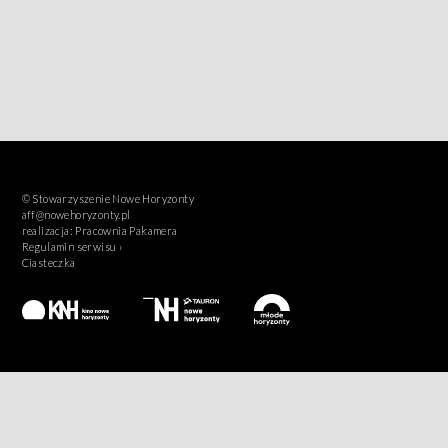
© Stowarzyszenie Nowe Horyzonty
aff@nowehoryzonty.pl
realizacja:
Pracownia Pakamera
Regulamin serwisu ›
Ciasteczka