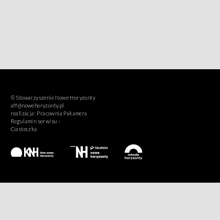
© Stowarzyszenie Nowe Horyzonty
aff@nowehoryzonty.pl
realizacja:
Pracownia Pakamera
Regulamin serwisu ›
Ciasteczka