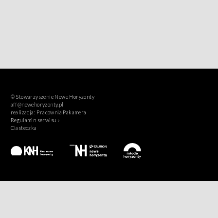
© Stowarzyszenie Nowe Horyzonty
aff@nowehoryzonty.pl
realizacja:
Pracownia Pakamera
Regulamin serwisu ›
Ciasteczka