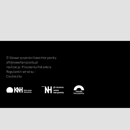
© Stowarzyszenie Nowe Horyzonty
aff@nowehoryzonty.pl
realizacja:
Pracownia Pakamera
Regulamin serwisu ›
Ciasteczka