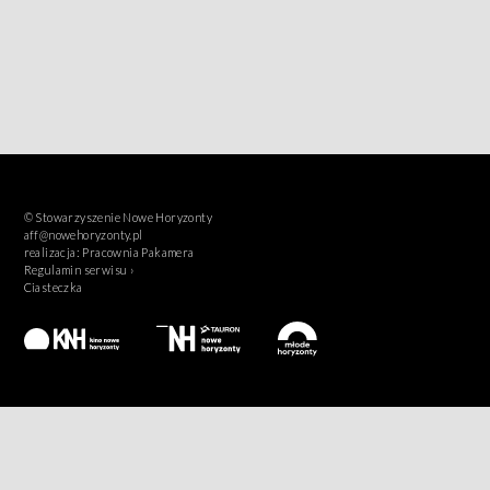
© Stowarzyszenie Nowe Horyzonty
aff@nowehoryzonty.pl
realizacja:
Pracownia Pakamera
Regulamin serwisu ›
Ciasteczka