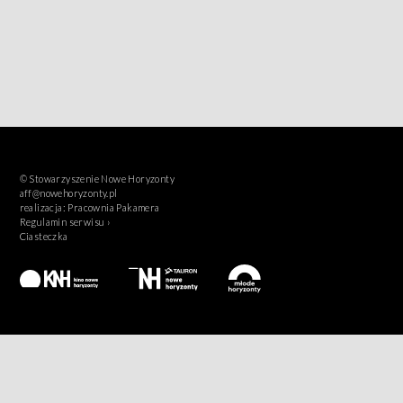
© Stowarzyszenie Nowe Horyzonty
aff@nowehoryzonty.pl
realizacja:
Pracownia Pakamera
Regulamin serwisu ›
Ciasteczka