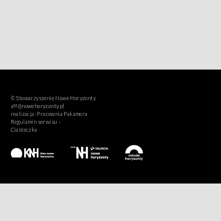
© Stowarzyszenie Nowe Horyzonty
aff@nowehoryzonty.pl
realizacja:
Pracownia Pakamera
Regulamin serwisu ›
Ciasteczka