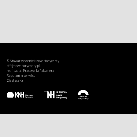
© Stowarzyszenie Nowe Horyzonty
aff@nowehoryzonty.pl
realizacja:
Pracownia Pakamera
Regulamin serwisu ›
Ciasteczka