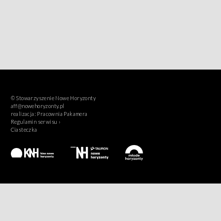
© Stowarzyszenie Nowe Horyzonty
aff@nowehoryzonty.pl
realizacja:
Pracownia Pakamera
Regulamin serwisu ›
Ciasteczka