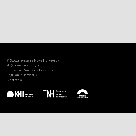
© Stowarzyszenie Nowe Horyzonty
aff@nowehoryzonty.pl
realizacja:
Pracownia Pakamera
Regulamin serwisu ›
Ciasteczka