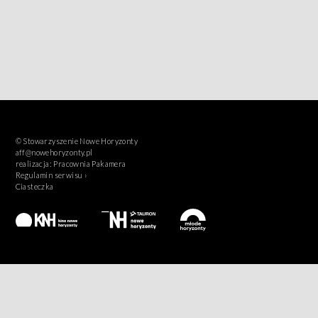
© Stowarzyszenie Nowe Horyzonty
aff@nowehoryzonty.pl
realizacja:
Pracownia Pakamera
Regulamin serwisu ›
Ciasteczka