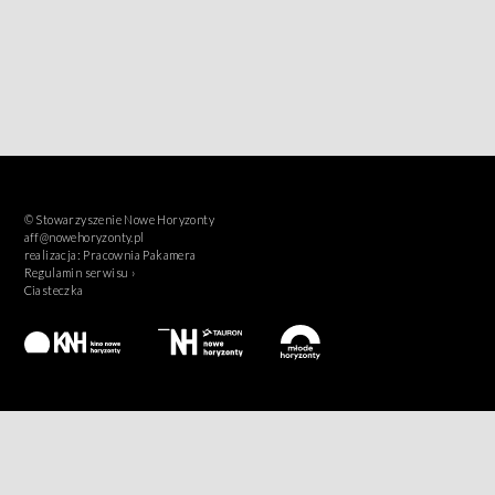
© Stowarzyszenie Nowe Horyzonty
aff@nowehoryzonty.pl
realizacja:
Pracownia Pakamera
Regulamin serwisu ›
Ciasteczka