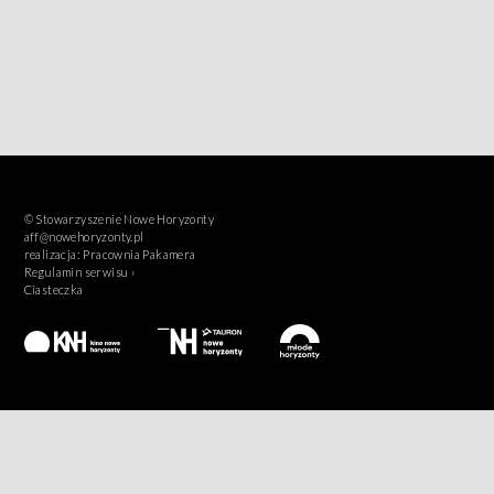
© Stowarzyszenie Nowe Horyzonty
aff@nowehoryzonty.pl
realizacja:
Pracownia Pakamera
Regulamin serwisu ›
Ciasteczka