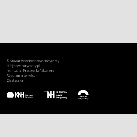
© Stowarzyszenie Nowe Horyzonty
aff@nowehoryzonty.pl
realizacja:
Pracownia Pakamera
Regulamin serwisu ›
Ciasteczka