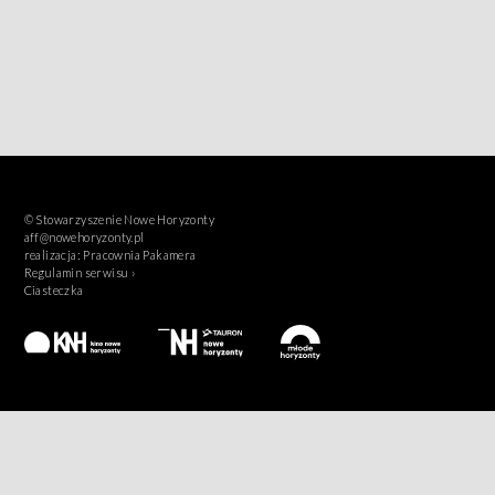
© Stowarzyszenie Nowe Horyzonty
aff@nowehoryzonty.pl
realizacja:
Pracownia Pakamera
Regulamin serwisu ›
Ciasteczka