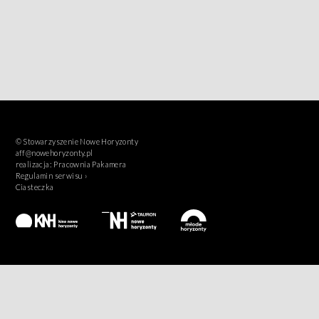
© Stowarzyszenie Nowe Horyzonty
aff@nowehoryzonty.pl
realizacja:
Pracownia Pakamera
Regulamin serwisu ›
Ciasteczka