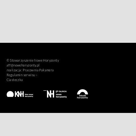
© Stowarzyszenie Nowe Horyzonty
aff@nowehoryzonty.pl
realizacja:
Pracownia Pakamera
Regulamin serwisu ›
Ciasteczka