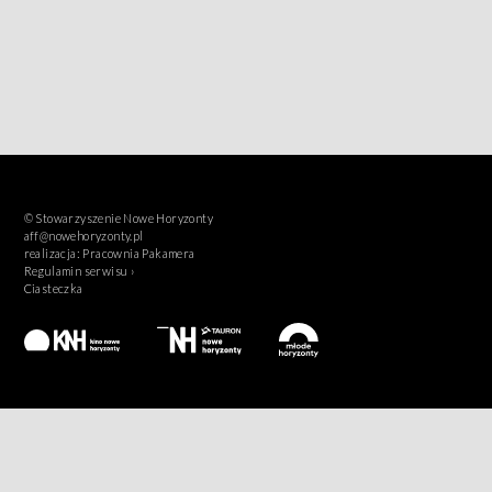
© Stowarzyszenie Nowe Horyzonty
aff@nowehoryzonty.pl
realizacja:
Pracownia Pakamera
Regulamin serwisu ›
Ciasteczka