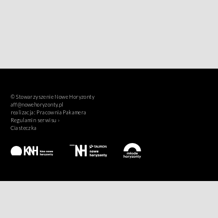
© Stowarzyszenie Nowe Horyzonty
aff@nowehoryzonty.pl
realizacja:
Pracownia Pakamera
Regulamin serwisu ›
Ciasteczka