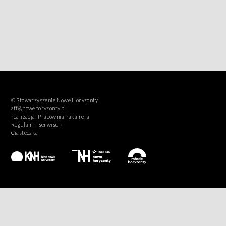
© Stowarzyszenie Nowe Horyzonty
aff@nowehoryzonty.pl
realizacja:
Pracownia Pakamera
Regulamin serwisu ›
Ciasteczka