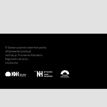
© Stowarzyszenie Nowe Horyzonty
aff@nowehoryzonty.pl
realizacja:
Pracownia Pakamera
Regulamin serwisu ›
Ciasteczka