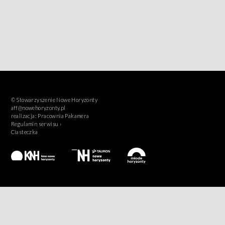
© Stowarzyszenie Nowe Horyzonty
aff@nowehoryzonty.pl
realizacja:
Pracownia Pakamera
Regulamin serwisu ›
Ciasteczka