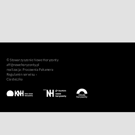
© Stowarzyszenie Nowe Horyzonty
aff@nowehoryzonty.pl
realizacja:
Pracownia Pakamera
Regulamin serwisu ›
Ciasteczka