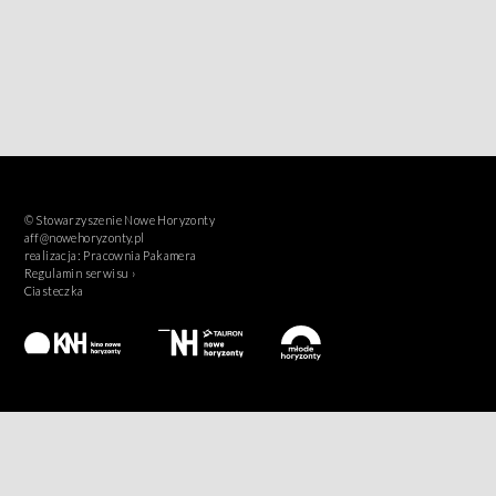
© Stowarzyszenie Nowe Horyzonty
aff@nowehoryzonty.pl
realizacja:
Pracownia Pakamera
Regulamin serwisu ›
Ciasteczka