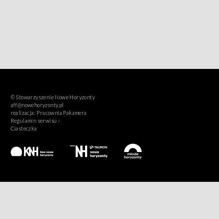
© Stowarzyszenie Nowe Horyzonty
aff@nowehoryzonty.pl
realizacja:
Pracownia Pakamera
Regulamin serwisu ›
Ciasteczka