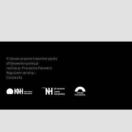
© Stowarzyszenie Nowe Horyzonty
aff@nowehoryzonty.pl
realizacja:
Pracownia Pakamera
Regulamin serwisu ›
Ciasteczka