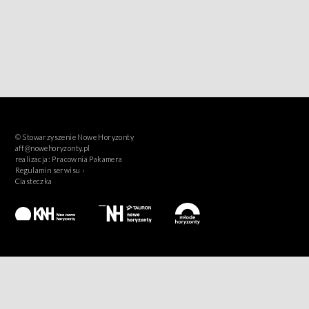
© Stowarzyszenie Nowe Horyzonty
aff@nowehoryzonty.pl
realizacja:
Pracownia Pakamera
Regulamin serwisu ›
Ciasteczka