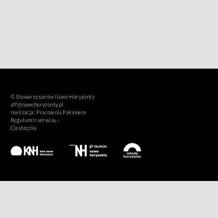
© Stowarzyszenie Nowe Horyzonty
aff@nowehoryzonty.pl
realizacja:
Pracownia Pakamera
Regulamin serwisu ›
Ciasteczka