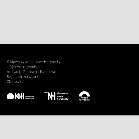
© Stowarzyszenie Nowe Horyzonty
aff@nowehoryzonty.pl
realizacja:
Pracownia Pakamera
Regulamin serwisu ›
Ciasteczka