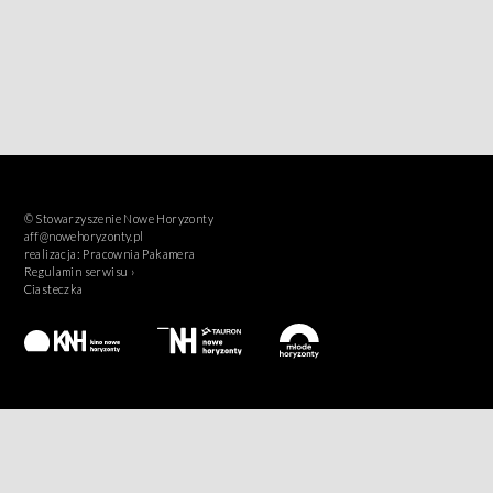
© Stowarzyszenie Nowe Horyzonty
aff@nowehoryzonty.pl
realizacja:
Pracownia Pakamera
Regulamin serwisu ›
Ciasteczka