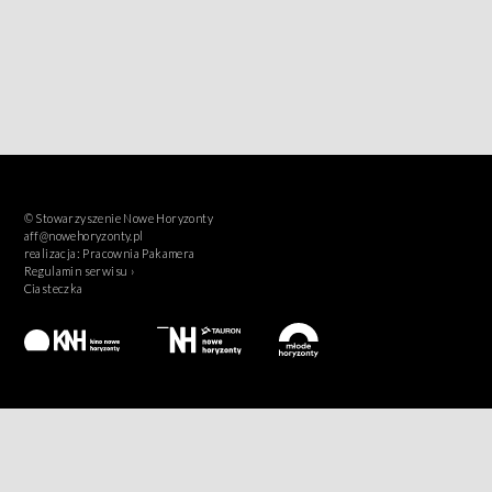
© Stowarzyszenie Nowe Horyzonty
aff@nowehoryzonty.pl
realizacja:
Pracownia Pakamera
Regulamin serwisu ›
Ciasteczka