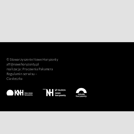
© Stowarzyszenie Nowe Horyzonty
aff@nowehoryzonty.pl
realizacja:
Pracownia Pakamera
Regulamin serwisu ›
Ciasteczka