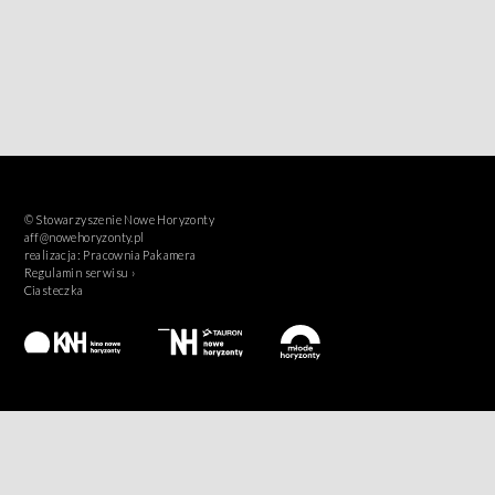
© Stowarzyszenie Nowe Horyzonty
aff@nowehoryzonty.pl
realizacja:
Pracownia Pakamera
Regulamin serwisu ›
Ciasteczka