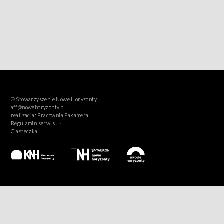
© Stowarzyszenie Nowe Horyzonty
aff@nowehoryzonty.pl
realizacja:
Pracownia Pakamera
Regulamin serwisu ›
Ciasteczka