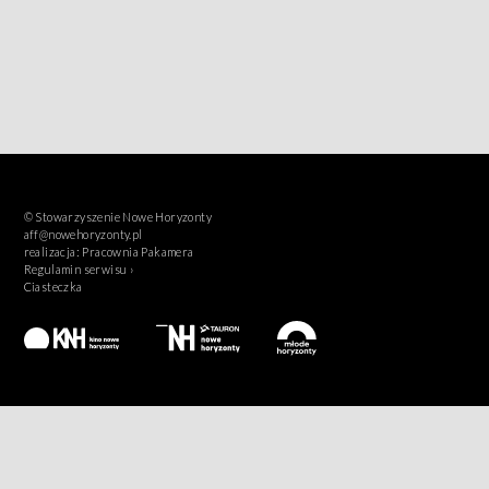
© Stowarzyszenie Nowe Horyzonty
aff@nowehoryzonty.pl
realizacja:
Pracownia Pakamera
Regulamin serwisu ›
Ciasteczka