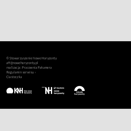
© Stowarzyszenie Nowe Horyzonty
aff@nowehoryzonty.pl
realizacja:
Pracownia Pakamera
Regulamin serwisu ›
Ciasteczka