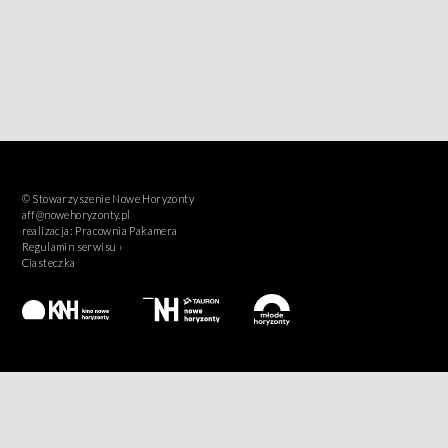
© Stowarzyszenie Nowe Horyzonty
aff@nowehoryzonty.pl
realizacja:
Pracownia Pakamera
Regulamin serwisu ›
Ciasteczka