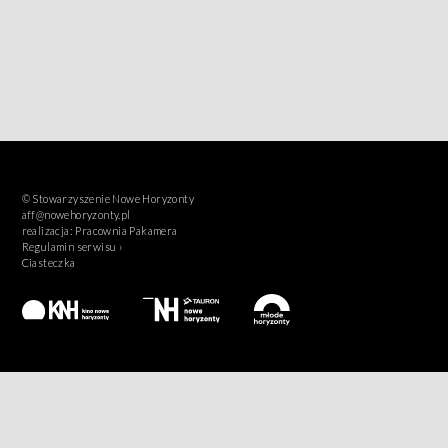
© Stowarzyszenie Nowe Horyzonty
aff@nowehoryzonty.pl
realizacja:
Pracownia Pakamera
Regulamin serwisu ›
Ciasteczka