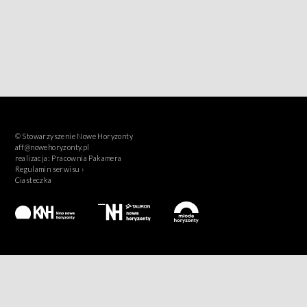
© Stowarzyszenie Nowe Horyzonty
aff@nowehoryzonty.pl
realizacja:
Pracownia Pakamera
Regulamin serwisu ›
Ciasteczka