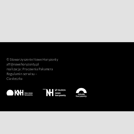
© Stowarzyszenie Nowe Horyzonty
aff@nowehoryzonty.pl
realizacja:
Pracownia Pakamera
Regulamin serwisu ›
Ciasteczka