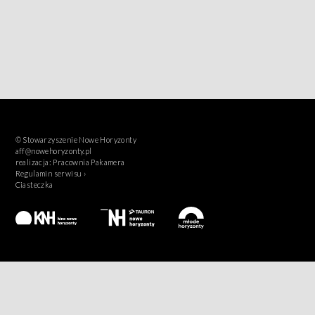
© Stowarzyszenie Nowe Horyzonty
aff@nowehoryzonty.pl
realizacja:
Pracownia Pakamera
Regulamin serwisu ›
Ciasteczka