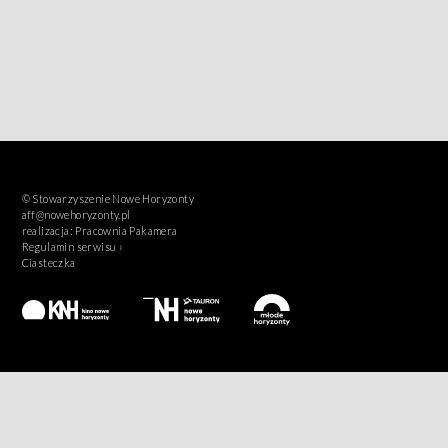
© Stowarzyszenie Nowe Horyzonty
aff@nowehoryzonty.pl
realizacja:
Pracownia Pakamera
Regulamin serwisu ›
Ciasteczka